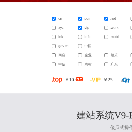
.cn
.com
.net
.xyz
.vip
.work
.ink
.info
.mobi
.gov.cn
.中国
.商店
.企业
.娱乐
.中信
.商标
.广东
￥
10
￥
25
建站系统V9
傻瓜式操