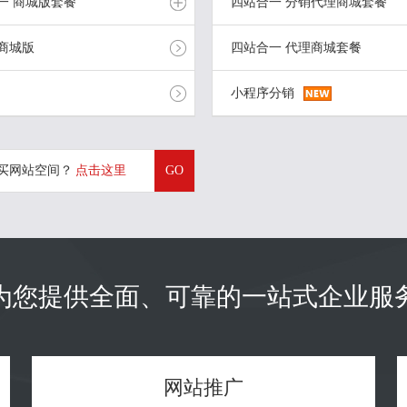
一 商城版套餐
四站合一 分销代理商城套餐
商城版
四站合一 代理商城套餐
/CN
商城版
无限容量
COM/CN
分销代理版
域名
建站系统
网站空间
顶级域名
建站系统
小程序分销
COM/CN
代理版
0
9510
顶级域名
建站系统
元/年起
元/年起
查看详细
6510
立即购买
立即购买
元/年起
买网站空间？
点击这里
GO
立即购买
为您提供全面、可靠的一站式企业服
网站推广