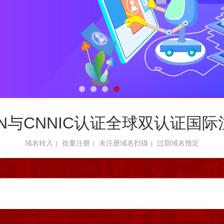
NN与CNNIC认证全球双认证国
域名转入
批量注册
未注册域名扫描
过期域名预定
|
|
|