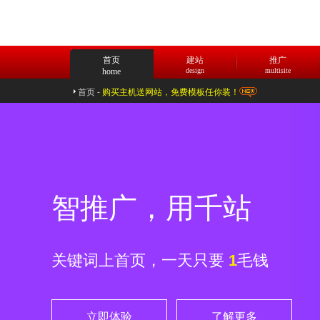
首页
建站
推广
home
design
multisite
首页
-
购买主机送网站，免费模板任你装！
智推广，用千站
关键词上首页，一天只要
1
10
1
毛钱
立即体验
立即体验
了解更多
了解更多