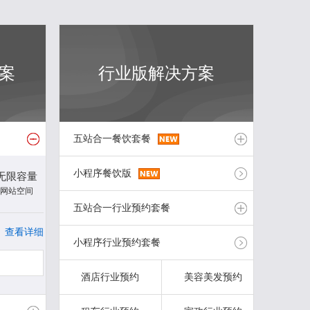
案
行业版解决方案
五站合一餐饮套餐
小程序餐饮版
无限容量
COM/CN
商城版
无限容量
网站空间
顶级域名
建站系统
网站空间
五站合一行业预约套餐
4609
元/年起
查看详细
查看详细
小程序行业预约套餐
COM/CN
商城版
无限容量
顶级域名
建站系统
网站空间
立即购买
酒店行业预约
美容美发预约
3010
元/年起
查看详细