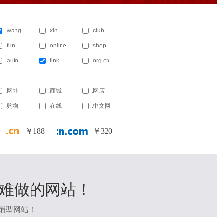
.wang
.xin
.club
.fun
.online
.shop
.auto
.link
.org.cn
.网址
.商城
.网店
.购物
.在线
.中文网
￥
188
￥
320
有难做的网站！
销型网站！