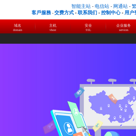
智能主站
-
电信站
-
网通站
-
客戶服務
交费方式
-
联系我们
-
控制中心
-
用户
-
域名
主机
安全
企业服务
domain
vhost
SSL
services