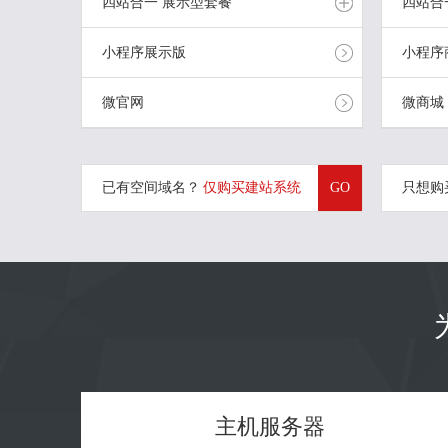
四站合一 展示型套餐
四站合
小程序展示版
小程序
COM/CN
展示版
10G
COM
顶级域名
建站系统
网站空间
顶级
微官网
微商城
870
201
元/年起
查看详细
立即购买
已有空间域名？
仅购买建站系统
GO
只想购
主机服务器