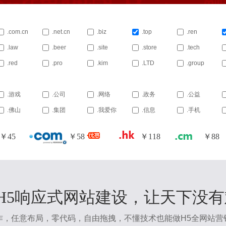
.com.cn
.net.cn
.biz
.top
.ren
.law
.beer
.site
.store
.tech
.red
.pro
.kim
.LTD
.group
.游戏
.公司
.网络
.政务
.公益
.佛山
.集团
.我爱你
.信息
.手机
￥
45
￥
58
￥
118
￥
88
-H5响应式网站建设，让天下没
作，任意布局，零代码，自由拖拽，不懂技术也能做H5全网站营