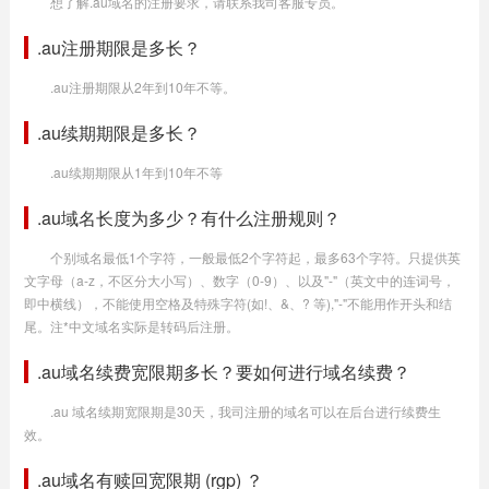
想了解.au域名的注册要求，请联系我司客服专员。
.au注册期限是多长？
.au注册期限从2年到10年不等。
.au续期期限是多长？
.au续期期限从1年到10年不等
.au域名长度为多少？有什么注册规则？
个别域名最低1个字符，一般最低2个字符起，最多63个字符。只提供英
文字母（a-z，不区分大小写）、数字（0-9）、以及"-"（英文中的连词号，
即中横线），不能使用空格及特殊字符(如!、&、? 等),"-"不能用作开头和结
尾。注*中文域名实际是转码后注册。
.au域名续费宽限期多长？要如何进行域名续费？
.au 域名续期宽限期是30天，我司注册的域名可以在后台进行续费生
效。
.au域名有赎回宽限期 (rgp) ？