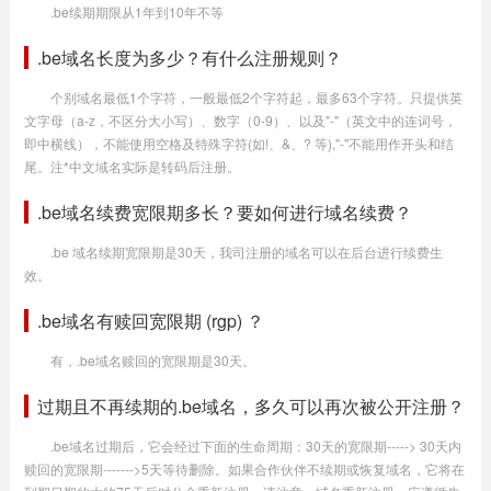
.be续期期限从1年到10年不等
.be域名长度为多少？有什么注册规则？
个别域名最低1个字符，一般最低2个字符起，最多63个字符。只提供英
文字母（a-z，不区分大小写）、数字（0-9）、以及"-"（英文中的连词号，
即中横线），不能使用空格及特殊字符(如!、&、? 等),"-"不能用作开头和结
尾。注*中文域名实际是转码后注册。
.be域名续费宽限期多长？要如何进行域名续费？
.be 域名续期宽限期是30天，我司注册的域名可以在后台进行续费生
效。
.be域名有赎回宽限期 (rgp) ？
有，.be域名赎回的宽限期是30天。
过期且不再续期的.be域名，多久可以再次被公开注册？
.be域名过期后，它会经过下面的生命周期：30天的宽限期-----> 30天内
赎回的宽限期------->5天等待删除。如果合作伙伴不续期或恢复域名，它将在