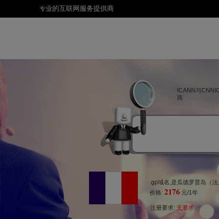
业的互联网服务提供商
专
ICANN与CN
商
.gp域名,是瓜德罗普岛（
2176
价格:
元/1年
注册要求:
无要求