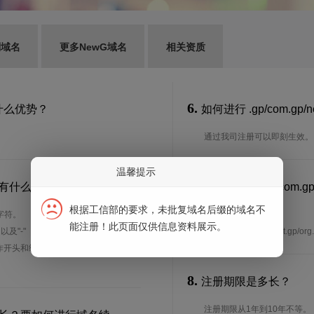
别域名
更多NewG域名
相关资质
6.
？有什么优势？
如何进行 .gp/com.gp/
通过我司注册可以即刻生效。
温馨提示
7.
为多少？有什么注册规则？
谁可以注册 .gp/com.g
制吗？
根据工信部的要求，未批复域名后缀的域名不
字符。
能注册！此页面仅供信息资料展示。
、以及"-"（英文中的连词号，即中横
想了解.gp/com.gp/net.
能用作开头和结尾。注*中文域名实际是
8.
注册期限是多长？
注册期限从1年到10年不等。