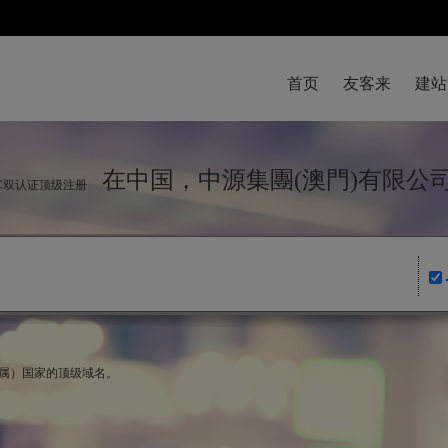
首页
友客来
建站
在中国，中源集團(澳門)有限
NIC双认证顶级注册
法属）国家的顶级域名。