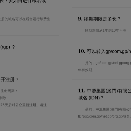
费宽限期多长？要如何进行域名续
9.
续期期限是多长？
0天，我司注册的域名可以在后台进行续费生
续期期限从1年到10年不等
rgp) ？
10.
可以转入gp/com.gp/
。
是的，gp/com.gp/net.
年有效期。
公开注册？
11.
中源集團(澳門)有限公司是
下面的生命周期：
域名 (IDN)？
待删除
75天后对公众重新注册。请注
是的，中源集團(澳門)有限公司为gp/
IDNgp/com.gp/net.gp/org.gp域