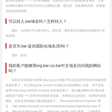
赎回的宽限期-------> 5天等待删除。如果合作伙伴不续期或恢复域名，它将
在到期日期的大约65天后对公众重新注册。请注意，域名重新注册，应遵循
先到先得的原则。
可以转入.bw域名吗？怎样转入？
是的，.bw域名可以进行转入。请注意，域名将在完成转让后将延长1年
有效期。
是否为.bw 提供国际化域名(IDN)？
是的，提供。
我的客户能够用org.bw/.co.bw中文域名访问我的网站
吗？
目前正在浏览器中使用i-Nav plug-in的客户和正在使用支持IDN功能的浏
览器的客户，可以用org.bw/.co.bw中文域名访问您的网站; 但是，对于没有
使用i-Nav plug-in和IDN-enabled 浏览器的客户，我们建议网站访问者在资
源情况下安装一个支持IDN功能的浏览器，并用其自己的语言，使用IDN浏览
网站。目前支持IDN的少数浏览器如下： “Microsoft Internet Explorer“ 网
址： http://www.microsoft.com/windows/downloads/ie/getitnow.mspx 平
台： Microsoft Windows XP ， Windows Server 2003 版本： 7.0和更高