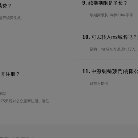
9.
续期期限是多长？
续费？
续期期限从1年到10年不等
进行续费生效。
10.
可以转入ms域名吗
是的，ms域名可以进行转入
11.
中源集團(澳門)有限公
公开注册？
目前不提供
待删除
75天后对公众重新注册。请注