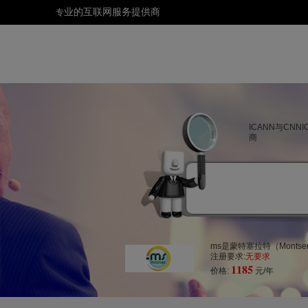
业的互联网服务提供商
专
ICANN与CN
商
ms是蒙特塞拉特（Montse
注册要求:
无要求
1185
价格:
元/年