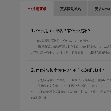
.ms注册要求
更多国别域名
更多New
1.
什么是 .ms域名？有什么优势？
ms 是蒙特塞拉特（Montserrat）的域名。
·彰显自我，倍加尊荣，让MS成为您的网上名片； ·以
品直达用户心中； ·企业名称、家族姓氏，让MS将我们连结
2.
ms域名长度为多少？有什么注册规则？
个别域名最低1个字符，一般最低2个字符起，最多63个
只提供英文字母（a-z，不区分大小写）、数字（0-9）
线），不能使用空格及特殊字符(如!、$、&、? 等),"-"不
转码后注册。