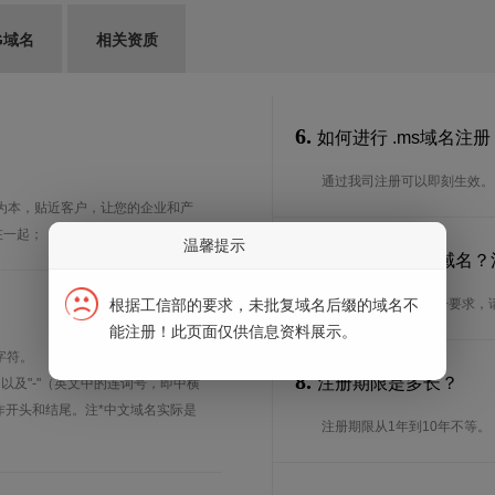
G域名
相关资质
6.
如何进行 .ms域名注册
通过我司注册可以即刻生效。
人为本，贴近客户，让您的企业和产
在一起；
温馨提示
7.
谁可以注册 .ms域名
根据工信部的要求，未批复域名后缀的域名不
想了解.ms域名的注册要求
能注册！此页面仅供信息资料展示。
字符。
8.
注册期限是多长？
、以及"-"（英文中的连词号，即中横
能用作开头和结尾。注*中文域名实际是
注册期限从1年到10年不等。