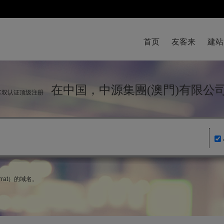
首页
友客来
建站
在中国，中源集團(澳門)有限
NIC双认证顶级注册
rrat）的域名。