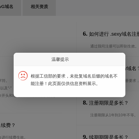
wG域名
相关资质
6.
如何进行 .sexy域名注
通过我司注册可以即刻生效。
温馨提示
7.
谁可以注册 .sexy
根据工信部的要求，未批复域名后缀的域名不
字符。
想了解.sexy域名的注册要
能注册！此页面仅供信息资料展示。
、以及"-"（英文中的连词号，即中横
能用作开头和结尾。注*中文域名实际是
8.
注册期限是多长？
注册期限从1年到10年不等。
名续费？
9.
续期期限是多长？
后台进行续费生效。