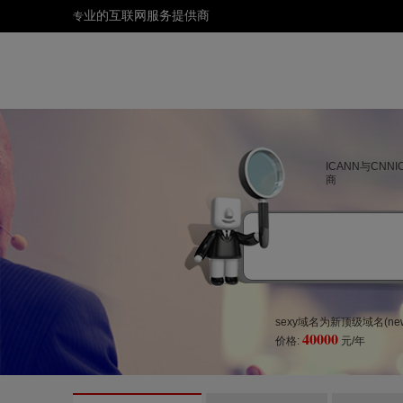
业的互联网服务提供商
专
ICANN与CN
商
sexy域名为新顶级域名(
40000
价格:
元/年