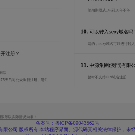
续期期限从1年到10年不等
10.
可以转入sexy域名
是的，sexy域名可以进行
公开注册？
11.
中源集團(澳門)有限公
待删除
暂时不支持IDN域名注册
75天后对公众重新注册。请注
期限等以实际情况为准！
备案号：粤ICP备09043562号
電腦有限公司 版权所有 本站程序界面、源代码受相关法律保护，未